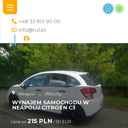
+48 33 813 90 00
info@tu1.pl
Neapol
→
Włochy
WYNAJEM SAMOCHODU W
NEAPOLU CITROEN C3
215 PLN
/ 50 EUR
Cena od