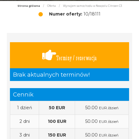
Strona główna
/
Oferta
/
Wynajem samochodu w Neapolu Citroen C3
Numer oferty:
10/18111
Terminy / rezerwacja
Brak aktualnych terminów!
Cennik
1 dzień
50 EUR
50.00
EUR /dzień
2 dni
100 EUR
50.00
EUR /dzień
3 dni
150 EUR
50.00
EUR /dzień