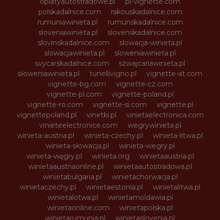
oplatyautostradowe.pl
pl-vignette.com
polskadalnice.com
rakouskadalnice.com
rumuniawinieta.pl
rumunskadalnice.com
sloveniawinieta.pl
slovenskadalnice.com
slovinskadalnice.com
slowacja-winieta.pl
slowacjawinieta.pl
sloweniawinieta.pl
svycarskadalnice.com
szwajcariawinieta.pl
słoweniawinieta.pl
tunellivigno.pl
vignette-at.com
vignette-bg.com
vignette-cz.com
vignette-pl.com
vignette-poland.pl
vignette-ro.com
vignette-si.com
vignette.pl
vignettepoland.pl
vinetki.pl
vinietaelectronica.com
vinieteelectronice.com
wegrywinieta.pl
winieta-austria.pl
winieta-czechy.pl
winieta-litwa.pl
winieta-słowacja.pl
winieta-wegry.pl
winieta-węgry.pl
winieta.org
winietaaustria.pl
winietaaustriaonline.pl
winietaautostradowa.pl
winietabulgaria.pl
winietachorwacja.pl
winietaczechy.pl
winietaestonia.pl
winietalitwa.pl
winietalotwa.pl
winietamoldawia.pl
winietaonline.com
winietapolska.pl
winietarumunia.pl
winietaslovenia.pl