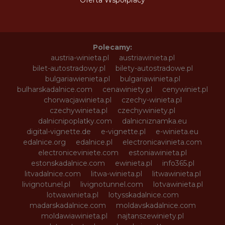
Oferta Współpracy
Polecamy:
austria-winieta.pl
austriawinieta.pl
bilet-autostradowy.pl
bilety-autostradowe.pl
bulgariawienieta.pl
bulgariawinieta.pl
bulharskadalnice.com
cenawiniety.pl
cenywiniet.pl
chorwacjawinieta.pl
czechy-winieta.pl
czechywinieta.pl
czechywiniety.pl
dalnicnipoplatky.com
dalnicniznamka.eu
digital-vignette.de
e-vignette.pl
e-winieta.eu
edalnice.org
edalnice.pl
electronicavinieta.com
electroniceviniete.com
estoniawinieta.pl
estonskadalnice.com
ewinieta.pl
info365.pl
litvadalnice.com
litwa-winieta.pl
litwawinieta.pl
livignotunel.pl
livignotunnel.com
lotvawinieta.pl
lotwawinieta.pl
lotysskadalnice.com
madarskadalnice.com
moldavskadalnice.com
moldawiawinieta.pl
najtanszewiniety.pl