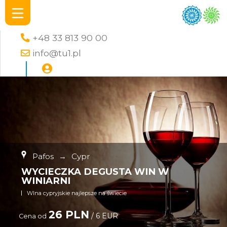
+48 33 813 90 00
info@tu1.pl
Pafos
→
Cypr
WYCIECZKA DEGUSTA WIN W
WINIARNI
WIna cypryjskie najlepsze na świecie
26 PLN
/ 6 EUR
Cena od