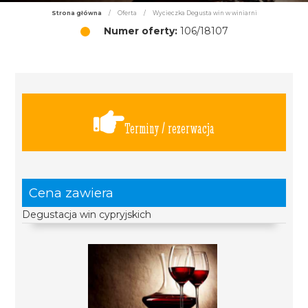
Strona główna
/
Oferta
/
Wycieczka Degusta win w winiarni
Numer oferty:
106/18107
Terminy / rezerwacja
Cena zawiera
Degustacja win cypryjskich