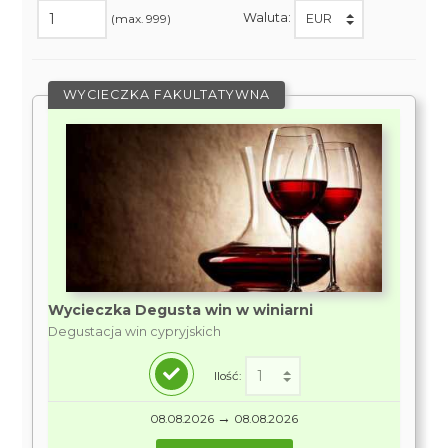
Waluta:
(max. 999)
WYCIECZKA FAKULTATYWNA
Wycieczka Degusta win w winiarni
Degustacja win cypryjskich
Ilość:
→
08.08.2026
08.08.2026