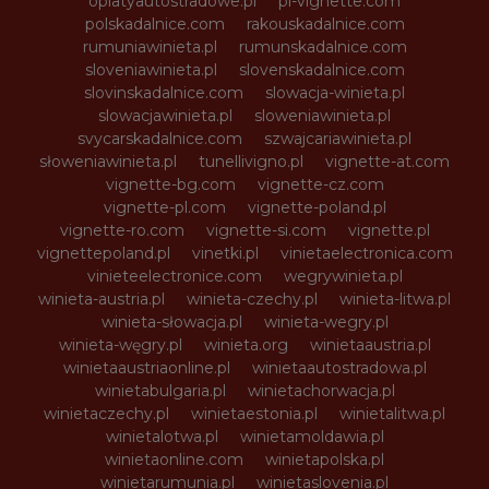
oplatyautostradowe.pl
pl-vignette.com
polskadalnice.com
rakouskadalnice.com
rumuniawinieta.pl
rumunskadalnice.com
sloveniawinieta.pl
slovenskadalnice.com
slovinskadalnice.com
slowacja-winieta.pl
slowacjawinieta.pl
sloweniawinieta.pl
svycarskadalnice.com
szwajcariawinieta.pl
słoweniawinieta.pl
tunellivigno.pl
vignette-at.com
vignette-bg.com
vignette-cz.com
vignette-pl.com
vignette-poland.pl
vignette-ro.com
vignette-si.com
vignette.pl
vignettepoland.pl
vinetki.pl
vinietaelectronica.com
vinieteelectronice.com
wegrywinieta.pl
winieta-austria.pl
winieta-czechy.pl
winieta-litwa.pl
winieta-słowacja.pl
winieta-wegry.pl
winieta-węgry.pl
winieta.org
winietaaustria.pl
winietaaustriaonline.pl
winietaautostradowa.pl
winietabulgaria.pl
winietachorwacja.pl
winietaczechy.pl
winietaestonia.pl
winietalitwa.pl
winietalotwa.pl
winietamoldawia.pl
winietaonline.com
winietapolska.pl
winietarumunia.pl
winietaslovenia.pl