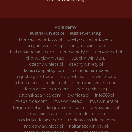
Polecamy:
austria-winieta.pl
austriawinieta.pl
bilet-autostradowy.pl
bilety-autostradowe.pl
bulgariawienieta.pl
bulgariawinieta.pl
bulharskadalnice.com
cenawiniety.pl
cenywiniet.pl
chorwacjawinieta.pl
czechy-winieta.pl
czechywinieta.pl
czechywiniety.pl
dalnicnipoplatky.com
dalnicniznamka.eu
digital-vignette.de
e-vignette.pl
e-winieta.eu
edalnice.org
edalnice.pl
electronicavinieta.com
electroniceviniete.com
estoniawinieta.pl
estonskadalnice.com
ewinieta.pl
info365.pl
litvadalnice.com
litwa-winieta.pl
litwawinieta.pl
livignotunel.pl
livignotunnel.com
lotvawinieta.pl
lotwawinieta.pl
lotysskadalnice.com
madarskadalnice.com
moldavskadalnice.com
moldawiawinieta.pl
najtanszewiniety.pl