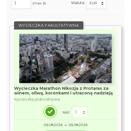
Waluta:
(max. 6)
WYCIECZKA FAKULTATYWNA
Wycieczka Marathon Nikozja z Protaras za
winem, oliwą, koronkami i utraconą nadzieją
wycieczka jednodniowa
Ilość:
→
06.08.2026
06.08.2026