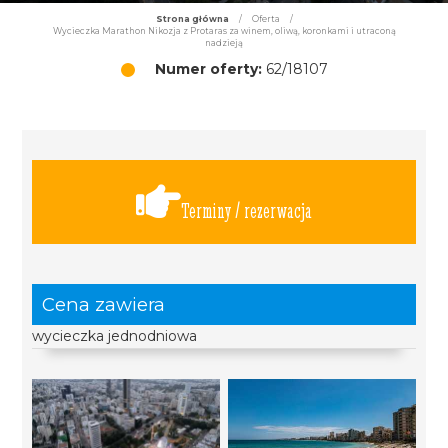
Strona główna
/
Oferta
/
Wycieczka Marathon Nikozja z Protaras za winem, oliwą, koronkami i utraconą
nadzieją
Numer oferty:
62/18107
Terminy / rezerwacja
Cena zawiera
wycieczka jednodniowa