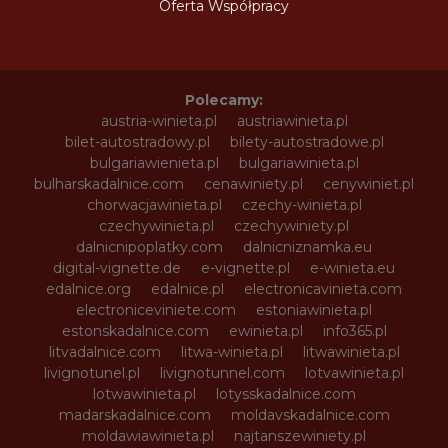
Oferta Współpracy
Polecamy:
austria-winieta.pl
austriawinieta.pl
bilet-autostradowy.pl
bilety-autostradowe.pl
bulgariawienieta.pl
bulgariawinieta.pl
bulharskadalnice.com
cenawiniety.pl
cenywiniet.pl
chorwacjawinieta.pl
czechy-winieta.pl
czechywinieta.pl
czechywiniety.pl
dalnicnipoplatky.com
dalnicniznamka.eu
digital-vignette.de
e-vignette.pl
e-winieta.eu
edalnice.org
edalnice.pl
electronicavinieta.com
electroniceviniete.com
estoniawinieta.pl
estonskadalnice.com
ewinieta.pl
info365.pl
litvadalnice.com
litwa-winieta.pl
litwawinieta.pl
livignotunel.pl
livignotunnel.com
lotvawinieta.pl
lotwawinieta.pl
lotysskadalnice.com
madarskadalnice.com
moldavskadalnice.com
moldawiawinieta.pl
najtanszewiniety.pl