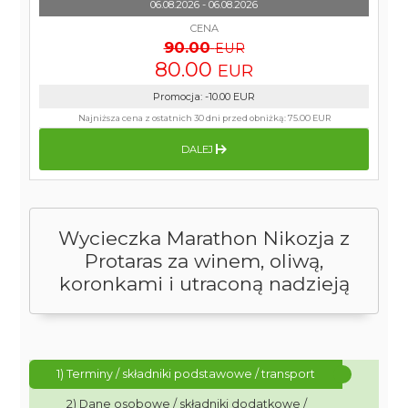
06.08.2026 - 06.08.2026
CENA
90.00
EUR
80.00
EUR
Promocja
:
-10.00
EUR
Najniższa cena z ostatnich 30 dni przed obniżką:
75.00 EUR
DALEJ
Wycieczka Marathon Nikozja z
Protaras za winem, oliwą,
koronkami i utraconą nadzieją
1) Terminy / składniki podstawowe / transport
2) Dane osobowe / składniki dodatkowe /