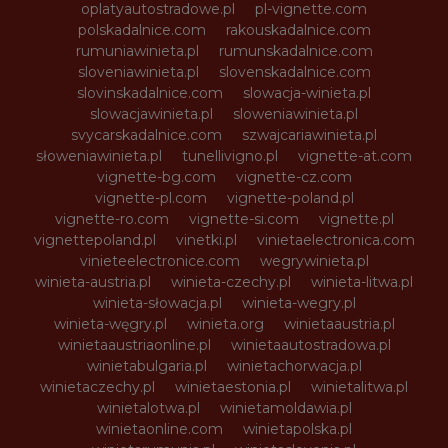
oplatyautostradowe.pl
pl-vignette.com
polskadalnice.com
rakouskadalnice.com
rumuniawinieta.pl
rumunskadalnice.com
sloveniawinieta.pl
slovenskadalnice.com
slovinskadalnice.com
slowacja-winieta.pl
slowacjawinieta.pl
sloweniawinieta.pl
svycarskadalnice.com
szwajcariawinieta.pl
słoweniawinieta.pl
tunellivigno.pl
vignette-at.com
vignette-bg.com
vignette-cz.com
vignette-pl.com
vignette-poland.pl
vignette-ro.com
vignette-si.com
vignette.pl
vignettepoland.pl
vinetki.pl
vinietaelectronica.com
vinieteelectronice.com
wegrywinieta.pl
winieta-austria.pl
winieta-czechy.pl
winieta-litwa.pl
winieta-słowacja.pl
winieta-wegry.pl
winieta-węgry.pl
winieta.org
winietaaustria.pl
winietaaustriaonline.pl
winietaautostradowa.pl
winietabulgaria.pl
winietachorwacja.pl
winietaczechy.pl
winietaestonia.pl
winietalitwa.pl
winietalotwa.pl
winietamoldawia.pl
winietaonline.com
winietapolska.pl