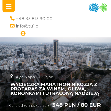
+48 33 813 90 00
info@tu1.pl
Ayia Napa
→
Cypr
WYCIECZKA MARATHON NIKOZJA Z
PROTARAS ZA WINEM, OLIWĄ,
KORONKAMI I UTRACONĄ NADZIEJĄ
348 PLN / 80 EUR
Cena od
391 PLN / 90 EUR