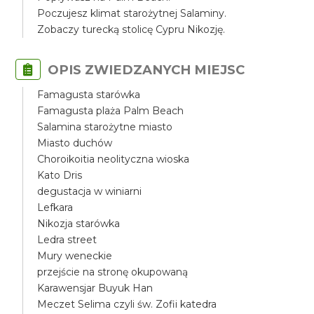
Poczujesz klimat starożytnej Salaminy.
Zobaczy turecką stolicę Cypru Nikozję.
OPIS ZWIEDZANYCH MIEJSC
Famagusta starówka
Famagusta plaża Palm Beach
Salamina starożytne miasto
Miasto duchów
Choroikoitia neolityczna wioska
Kato Dris
degustacja w winiarni
Lefkara
Nikozja starówka
Ledra street
Mury weneckie
przejście na stronę okupowaną
Karawensjar Buyuk Han
Meczet Selima czyli św. Zofii katedra