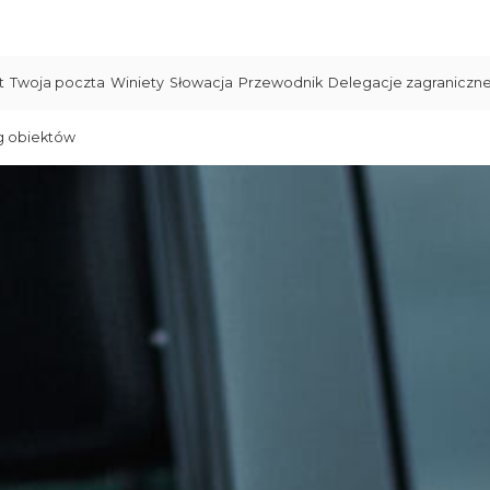
t
Twoja poczta
Winiety
Słowacja
Przewodnik
Delegacje zagraniczn
g obiektów