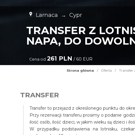
Larnaca
→
Cypr
TRANSFER Z LOTNI
NAPA, DO DOWOLN
261 PLN
/ 60 EUR
Cena od
Strona główna
/
Oferta
/
Transfer 
TRANSFER
Transfer to przejazd z określonego punktu do okr
Przy rezerwacji transferu prosimy o podanie godz
ilość osób, ilość dzieci, w jakim wieku są dzieci i il
W przypadku podstawienia na lotnisku, czek