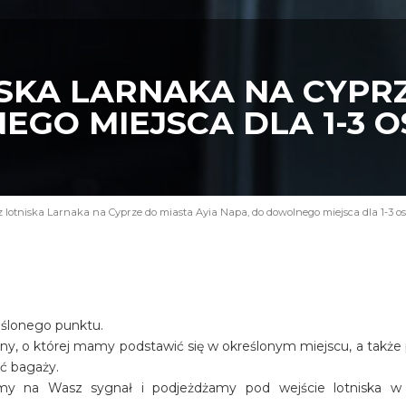
SKA LARNAKA NA CYPRZ
EGO MIEJSCA DLA 1-3 
z lotniska Larnaka na Cyprze do miasta Ayia Napa, do dowolnego miejsca dla 1-3 o
eślonego punktu.
iny, o której mamy podstawić się w określonym miejscu, a także
ość bagaży.
amy na Wasz sygnał i podjeżdżamy pod wejście lotniska w