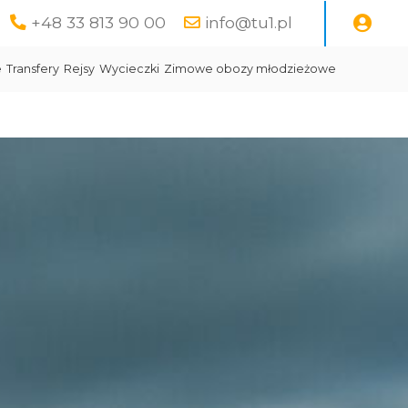
+48 33 813 90 00
info@tu1.pl
e
Transfery
Rejsy
Wycieczki
Zimowe obozy młodzieżowe