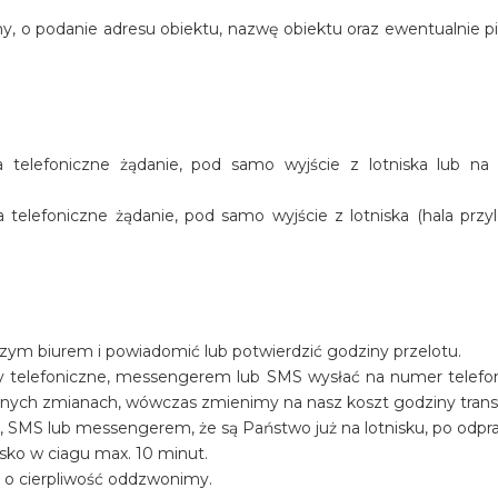
y, o podanie adresu obiektu, nazwę obiektu oraz ewentualnie p
telefoniczne żądanie, pod samo wyjście z lotniska lub na
elefoniczne żądanie, pod samo wyjście z lotniska (hala przyl
szym biurem i powiadomić lub potwierdzić godziny przelotu.
y telefoniczne, messengerem lub SMS wysłać na numer telef
ualnych zmianach, wówczas zmienimy na nasz koszt godziny trans
, SMS lub messengerem, że są Państwo już na lotnisku, po odpr
sko w ciagu max. 10 minut.
y o cierpliwość oddzwonimy.