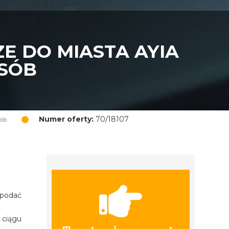
E DO MIASTA AYIA
OSÓB
Numer oferty:
70/18107
sób
 podać
 ciągu