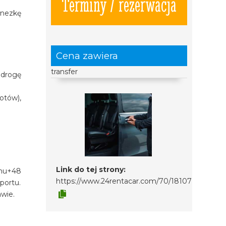
Terminy / rezerwacja
inezkę
Cena zawiera
transfer
 drogę
otów),
Link do tej strony:
onu+48
https://www.24rentacar.com/70/18107
portu.
awie.