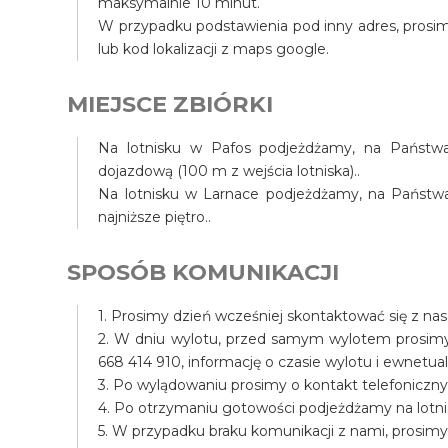
maksymalnie 10 minut.
W przypadku podstawienia pod inny adres, prosim
lub kod lokalizacji z maps google.
MIEJSCE ZBIÓRKI
Na lotnisku w Pafos podjeżdżamy, na Państwa 
dojazdową (100 m z wejścia lotniska)..
Na lotnisku w Larnace podjeżdżamy, na Państwa t
najniższe piętro..
SPOSÓB KOMUNIKACJI
1. Prosimy dzień wcześniej skontaktować się z na
2. W dniu wylotu, przed samym wylotem prosim
668 414 910, informację o czasie wylotu i ewnet
3. Po wylądowaniu prosimy o kontakt telefoniczny
4. Po otrzymaniu gotowości podjeżdżamy na lotni
5. W przypadku braku komunikacji z nami, prosim