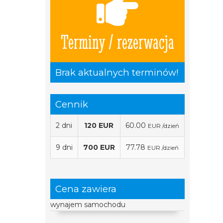
Terminy / rezerwacja
Brak aktualnych terminów!
Cennik
2 dni
120 EUR
60.00
EUR /dzień
9 dni
700 EUR
77.78
EUR /dzień
Cena zawiera
wynajem samochodu