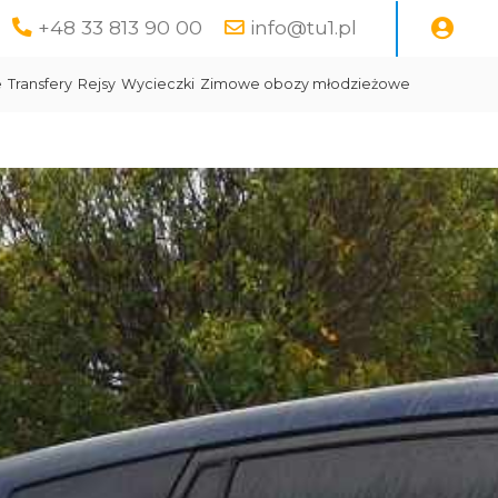
+48 33 813 90 00
info@tu1.pl
e
Transfery
Rejsy
Wycieczki
Zimowe obozy młodzieżowe