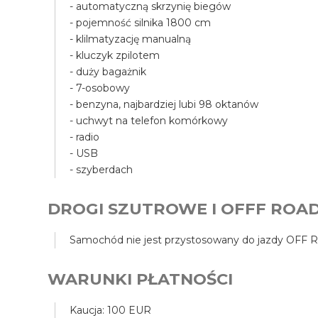
- automatyczną skrzynię biegów
- pojemność silnika 1800 cm
- klilmatyzację manualną
- kluczyk zpilotem
- duży bagażnik
- 7-osobowy
- benzyna, najbardziej lubi 98 oktanów
- uchwyt na telefon komórkowy
- radio
- USB
- szyberdach
DROGI SZUTROWE I OFFF ROA
Samochód nie jest przystosowany do jazdy OFF RO
WARUNKI PŁATNOŚCI
Kaucja: 100 EUR