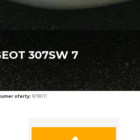
EOT 307SW 7
umer oferty:
9/18111