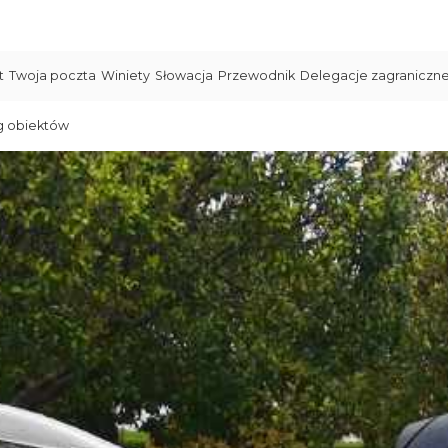
t
Twoja poczta
Winiety
Słowacja
Przewodnik
Delegacje zagraniczn
g obiektów