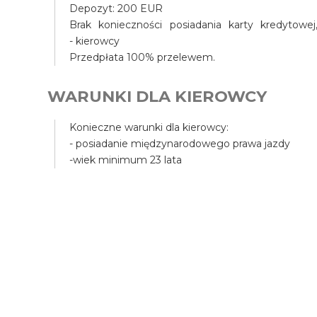
Depozyt: 200 EUR
Brak konieczności posiadania karty kredyto
- kierowcy
Przedpłata 100% przelewem.
WARUNKI DLA KIEROWCY
Konieczne warunki dla kierowcy:
- posiadanie międzynarodowego prawa jazdy
-wiek minimum 23 lata
UBEZPIECZENIE I ODPOWIEDZI
Samochóód posiada ubezpieczenie OC, a także Ass
przedniej.
Inne szkody, jak np. urwanie lusterka, wgniecenie
W przypadku użytkowania poza drogą asfaltową 
W przypadku szkody Użytkownik ma obowiązek stwi
Jeśli Użytkownik, nie ma obowiązku wzywać Użytko