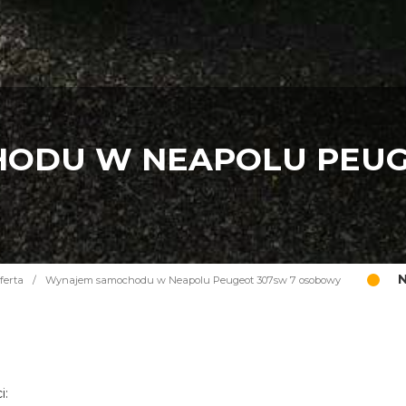
ODU W NEAPOLU PEUG
N
ferta
/
Wynajem samochodu w Neapolu Peugeot 307sw 7 osobowy
i: