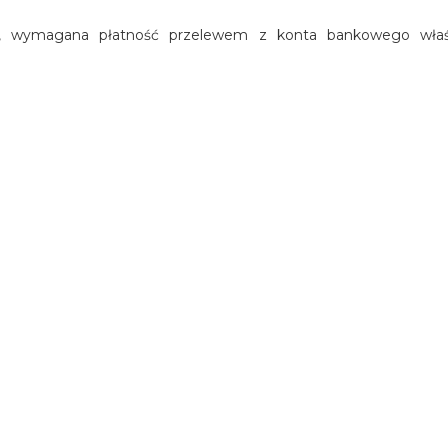
wej, wymagana płatność przelewem z konta bankowego właś
ALNOŚĆ ZA SZKODY
istance (holowanie). Posiada także ubezpieczenie od rozbicia
 blotnika, rozbicie lampy, do szkody 800 euro, odpowiada Użytko
Użytkownik odpowiada za szkody w 100%.
erdzić, kto jest odpowiedzialny za szkodę.
wnik pojazdu Policji lub Ubezpieczyciela.