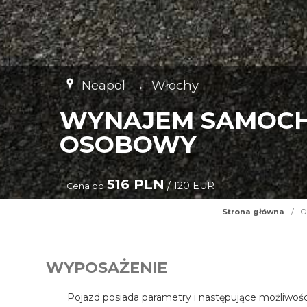
Neapol
→
Włochy
WYNAJEM SAMOCH
OSOBOWY
516 PLN
/ 120 EUR
Cena od
Strona główna
/
O
WYPOSAŻENIE
Pojazd posiada parametry i następujące możliwośc