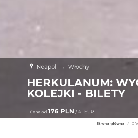
Neapol
→
Włochy
HERKULANUM: WYC
KOLEJKI - BILETY
176 PLN
/ 41 EUR
Cena od
Strona główna
/
Ofe