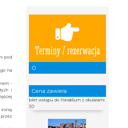
Terminy / rezerwacja
ni pod
O
ego na
zmem -
łych i
Cena zawiera
ęściej
bilet wstępu do Heraklium z okularami
3D
ironię
 przez