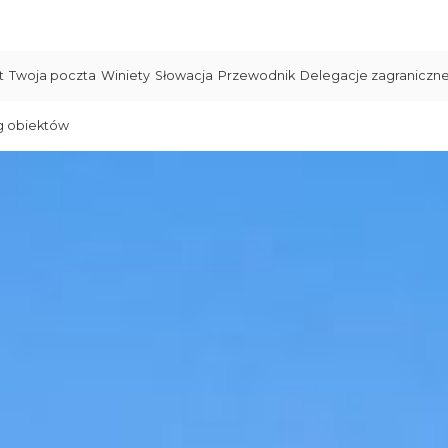
t
Twoja poczta
Winiety
Słowacja
Przewodnik
Delegacje zagraniczn
g obiektów