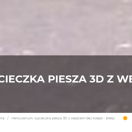
IECZKA PIESZA 3D Z W
rta
/
Herkulanum: wycieczka piesza 3D z wejściem bez kolejki - bilety