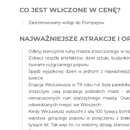
CO JEST WLICZONE W CENĘ?
Zarezerwowany wstęp do Pompejów
NAJWAŻNIEJSZE ATRAKCJE I OP
Odkryj starożytne ruiny miasta zniszczonego w 
Zobacz resztki artefaktów, dzieł sztuki, budynk
tsunami rozgrzanego popiołu
Spędź wyjątkowy dzień w jednym z najważniejszy
świecie
Erupcja Wezuwiusza w 79 roku n.e. była paradok
zniszczyło całą populację pobliskich miast - al
nienaruszonych ruin starożytnego miasta. Osa
odwiedzanych miejsc we Włoszech.
Kiedy Wezuwiusz wybuchł z siłą 100 tysięcy bomb
warstwa gorącego popiołu w połączeniu z braki
tysiące lat. Tak więc to, co widzimy dzisiaj, stan