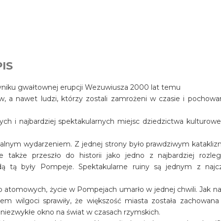
IS
wyniku gwałtownej erupcji Wezuwiusza 2000 lat temu
ów, a nawet ludzi, którzy zostali zamrożeni w czasie i pochowa
ch i najbardziej spektakularnych miejsc dziedzictwa kulturow
salnym wydarzeniem. Z jednej strony było prawdziwym katakli
e także przeszło do historii jako jedno z najbardziej rozleg
dą tą były Pompeje. Spektakularne ruiny są jednym z najcz
 atomowych, życie w Pompejach umarło w jednej chwili. Jak na 
em wilgoci sprawiły, że większość miasta została zachowana
owi niezwykłe okno na świat w czasach rzymskich.