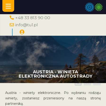
+48 33 813 90 00
info@tu1.pl
AUSTRIA - WINIETA
ELEKTRONICZNA AUTOSTRADY
A
A
A
Austria - winiety elektroniczne. Po wybraniu rodzaju
winiety, zostaniesz przeniesiony na naszą stronę
partnerską.