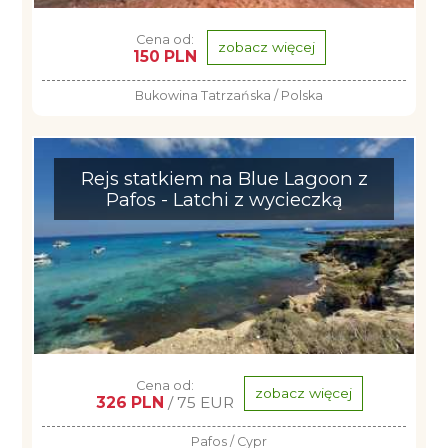
Cena od:
zobacz więcej
150 PLN
Bukowina Tatrzańska / Polska
Rejs statkiem na Blue Lagoon z
Pafos - Latchi z wycieczką
Cena od:
zobacz więcej
326 PLN
/ 75 EUR
Pafos / Cypr