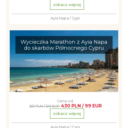
zobacz więcej
Ayia Napa / Cypr
Wycieczka Marathon z Ayia Napa
do skarbów Północnego Cypru
Cena od:
430 PLN / 99 EUR
521 PLN / 120 EUR
zobacz więcej
Ayia Napa / Cypr