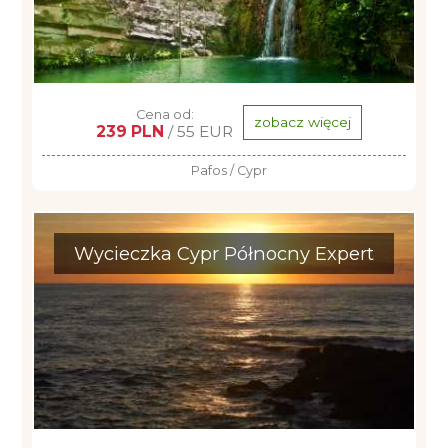
Cena od:
zobacz więcej
239 PLN
/ 55 EUR
Pafos / Cypr
Wycieczka Cypr Północny Expert