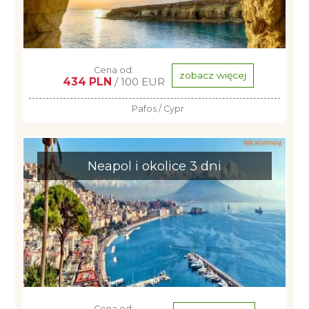
Cena od:
zobacz więcej
434 PLN
/ 100 EUR
Pafos / Cypr
Neapol i okolice 3 dni
Cena od: