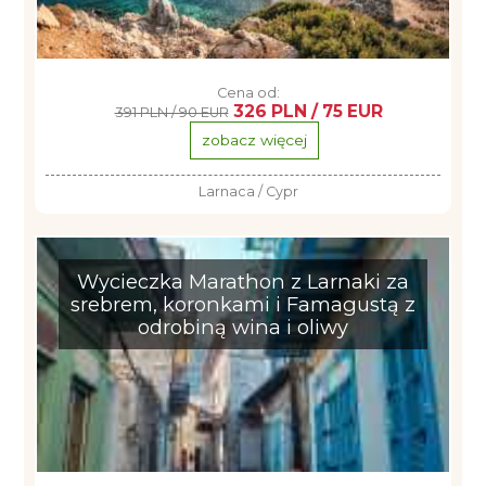
Cena od:
326 PLN / 75 EUR
391 PLN / 90 EUR
zobacz więcej
Larnaca / Cypr
Wycieczka Marathon z Larnaki za
srebrem, koronkami i Famagustą z
odrobiną wina i oliwy