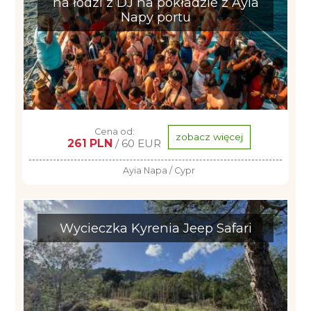
na łodzi z DJ na pokładzie z Ayia
Napy portu
Cena od:
zobacz więcej
261 PLN
/ 60 EUR
Ayia Napa / Cypr
Wycieczka Kyrenia Jeep Safari