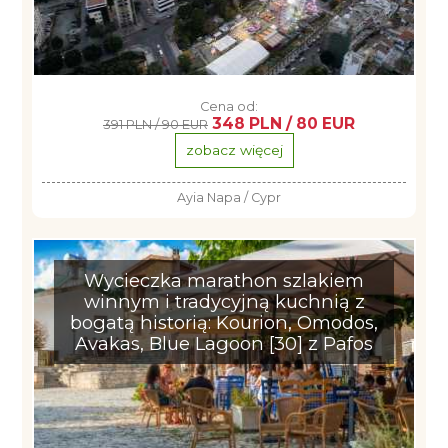
Cena od:
348 PLN / 80 EUR
391 PLN / 90 EUR
zobacz więcej
Ayia Napa / Cypr
Wycieczka marathon szlakiem
winnym i tradycyjną kuchnią z
bogatą historią: Kourion, Omodos,
Avakas, Blue Lagoon [30] z Pafos