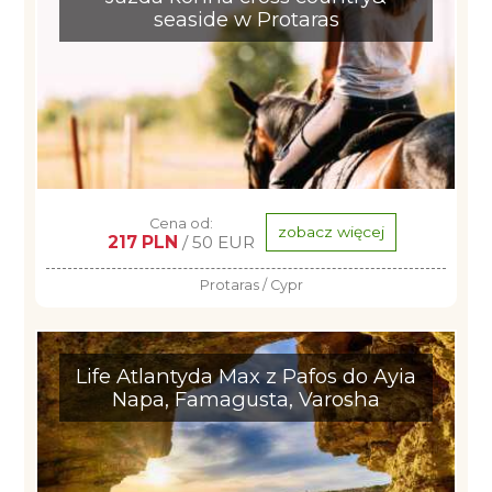
seaside w Protaras
Cena od:
zobacz więcej
217 PLN
/ 50 EUR
Protaras / Cypr
Life Atlantyda Max z Pafos do Ayia
Napa, Famagusta, Varosha