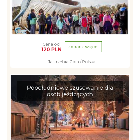
Cena od:
zobacz więcej
120 PLN
Jastrzębia Góra / Polska
Popołudniowe szusowanie dla
osób jeżdżących