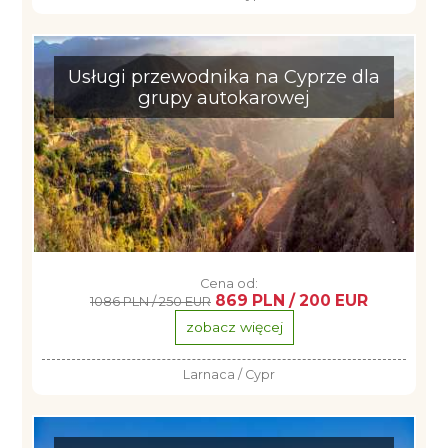
Usługi przewodnika na Cyprze dla
grupy autokarowej
Cena od:
869 PLN / 200 EUR
1086 PLN / 250 EUR
zobacz więcej
Larnaca / Cypr