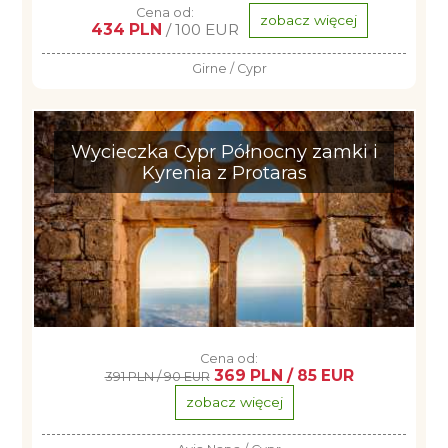
Cena od:
zobacz więcej
434 PLN
/ 100 EUR
Girne / Cypr
Wycieczka Cypr Północny zamki i
Kyrenia z Protaras
Cena od:
369 PLN / 85 EUR
391 PLN / 90 EUR
zobacz więcej