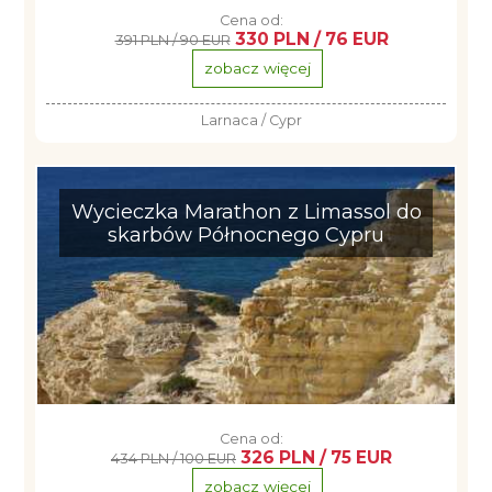
Cena od:
330 PLN / 76 EUR
391 PLN / 90 EUR
zobacz więcej
Larnaca / Cypr
Wycieczka Marathon z Limassol do
skarbów Północnego Cypru
Cena od:
326 PLN / 75 EUR
434 PLN / 100 EUR
zobacz więcej