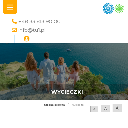
+48 33 813 90 00
info@tu1.pl
WYCIECZKI
Strona główna
/
Wycieczki
A
A
A