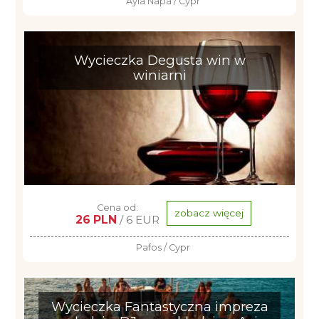
Ayia Napa / Cypr
Wycieczka Degusta win w
winiarni
Cena od:
zobacz więcej
26 PLN
/ 6 EUR
Pafos / Cypr
Wycieczka Fantastyczna impreza