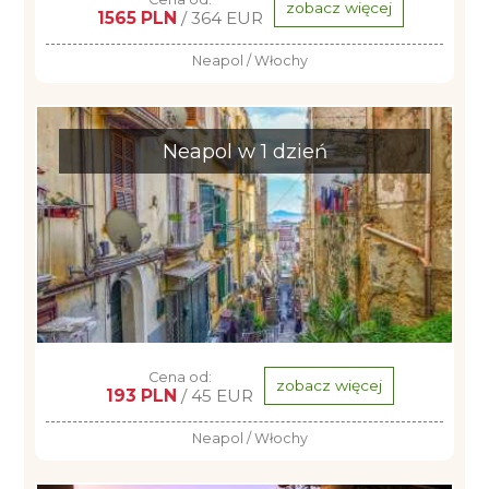
zobacz więcej
1565 PLN
/ 364 EUR
Neapol / Włochy
Neapol w 1 dzień
Cena od:
zobacz więcej
193 PLN
/ 45 EUR
Neapol / Włochy