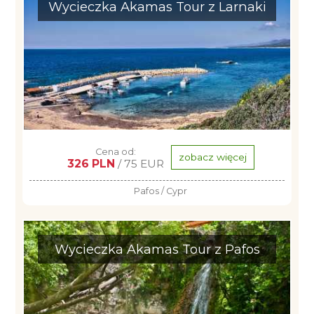
Wycieczka Akamas Tour z Larnaki
Cena od:
zobacz więcej
326 PLN
/ 75 EUR
Pafos / Cypr
Wycieczka Akamas Tour z Pafos