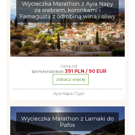
Wycieczka Marathon z Ayia Napy
za srebrem, koronkami i
Famagustą z odrobiną wina i oliwy
Cena od:
391 PLN / 90 EUR
521 PLN / 120 EUR
zobacz więcej
Ayia Napa / Cypr
Wycieczka Marathon z Larnaki do
Pafos