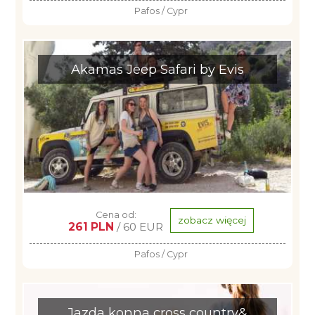
Pafos / Cypr
Akamas Jeep Safari by Evis
Cena od:
zobacz więcej
261 PLN
/ 60 EUR
Pafos / Cypr
Jazda konna cross country&