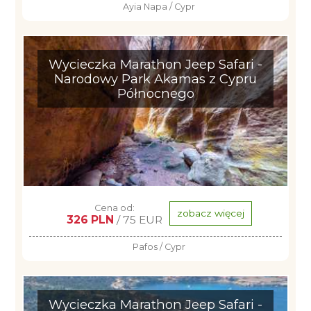
Ayia Napa / Cypr
Wycieczka Marathon Jeep Safari -
Narodowy Park Akamas z Cypru
Północnego
Cena od:
zobacz więcej
326 PLN
/ 75 EUR
Pafos / Cypr
Wycieczka Marathon Jeep Safari -