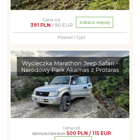
Cena od:
zobacz więcej
391 PLN
/ 90 EUR
Pissouri / Cypr
Wycieczka Marathon Jeep Safari -
Narodowy Park Akamas z Protaras
Cena od:
500 PLN / 115 EUR
521 PLN / 120 EUR