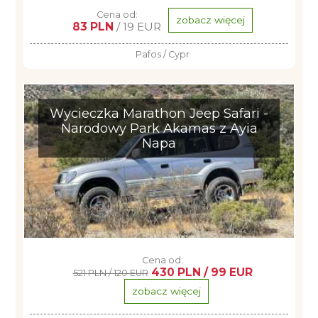
Cena od:
zobacz więcej
83 PLN
/ 19 EUR
Pafos / Cypr
Wycieczka Marathon Jeep Safari -
Narodowy Park Akamas z Ayia
Napa
Cena od:
430 PLN / 99 EUR
521 PLN / 120 EUR
zobacz więcej