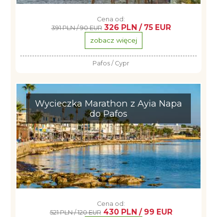
Cena od:
326 PLN / 75 EUR
391 PLN / 90 EUR
zobacz więcej
Pafos / Cypr
Wycieczka Marathon z Ayia Napa
do Pafos
Cena od:
430 PLN / 99 EUR
521 PLN / 120 EUR