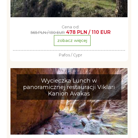
Cena od:
478 PLN / 110 EUR
565 PLN / 130 EUR
zobacz więcej
Pafos / Cypr
Wycieczka Lunch w
panoramicznej restauracji Viklari
Kanion Avakas