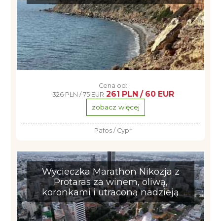
Cena od:
261 PLN / 60 EUR
326 PLN / 75 EUR
zobacz więcej
Pafos / Cypr
Wycieczka Marathon Nikozja z
Protaras za winem, oliwą,
koronkami i utraconą nadzieją