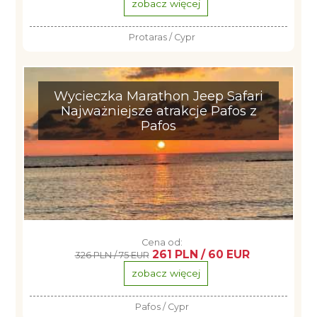
zobacz więcej
Protaras / Cypr
Wycieczka Marathon Jeep Safari
Najważniejsze atrakcje Pafos z
Pafos
Cena od:
261 PLN / 60 EUR
326 PLN / 75 EUR
zobacz więcej
Pafos / Cypr