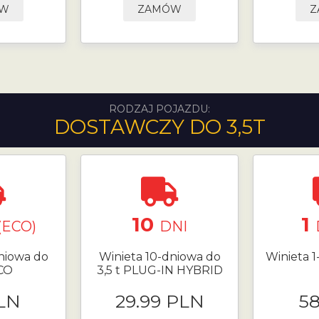
ÓW
ZAMÓW
Z
RODZAJ POJAZDU:
DOSTAWCZY DO 3,5T
10
1
(ECO)
DNI
niowa do
Winieta 10-dniowa do
Winieta 1
ECO
3,5 t PLUG-IN HYBRID
LN
29.99 PLN
5