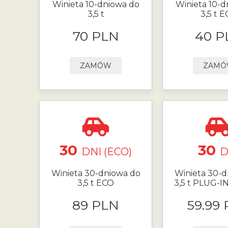
Winieta 10-dniowa do
Winieta 10-d
3,5 t
3,5 t 
70 PLN
40 P
ZAMÓW
ZAM
30
30
DNI (ECO)
D
Winieta 30-dniowa do
Winieta 30-d
3,5 t ECO
3,5 t PLUG-I
89 PLN
59.99