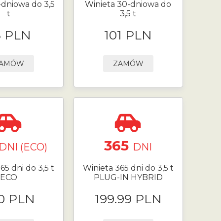
-dniowa do 3,5
Winieta 30-dniowa do
t
3,5 t
8 PLN
101 PLN
AMÓW
ZAMÓW
365
DNI (ECO)
DNI
65 dni do 3,5 t
Winieta 365 dni do 3,5 t
ECO
PLUG-IN HYBRID
0 PLN
199.99 PLN