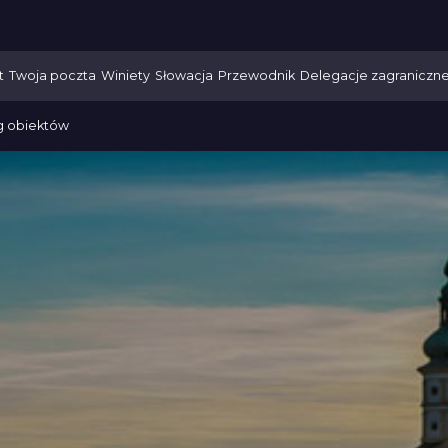
t
Twoja poczta
Winiety
Słowacja
Przewodnik
Delegacje zagraniczn
g obiektów