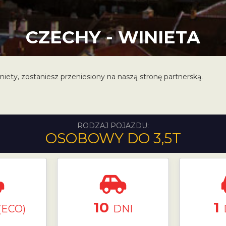
CZECHY - WINIETA
niety, zostaniesz przeniesiony na naszą stronę partnerską.
RODZAJ POJAZDU:
OSOBOWY DO 3,5T
10
1
(ECO)
DNI