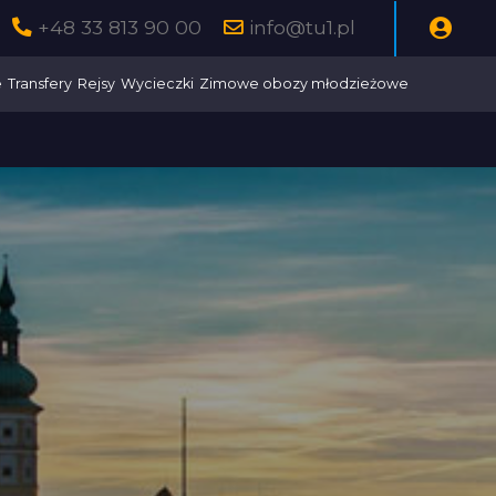
+48 33 813 90 00
info@tu1.pl
e
Transfery
Rejsy
Wycieczki
Zimowe obozy młodzieżowe