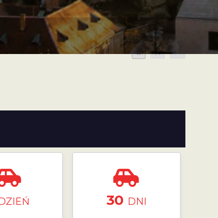
A
A
A
30
DZIEŃ
DNI