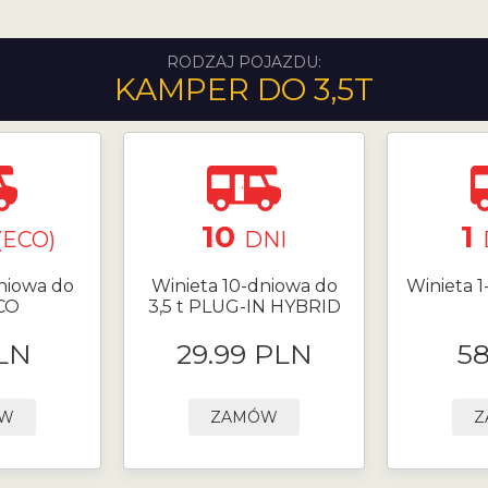
RODZAJ POJAZDU:
KAMPER DO 3,5T
10
1
(ECO)
DNI
niowa do
Winieta 10-dniowa do
Winieta 1
ECO
3,5 t PLUG-IN HYBRID
LN
29.99 PLN
5
ÓW
ZAMÓW
Z