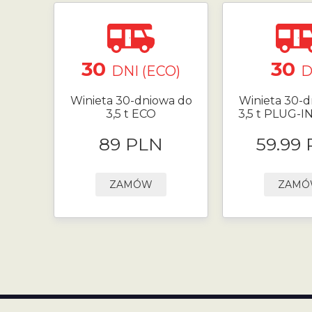
30
30
DNI (ECO)
D
Winieta 30-dniowa do
Winieta 30-d
3,5 t ECO
3,5 t PLUG-I
89 PLN
59.99
ZAMÓW
ZAM