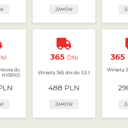
ÓW
ZAMÓW
Z
365
365
NI
DNI
niowa do
Winieta 3
Winieta 365 dni do 3,5 t
N HYBRID
 PLN
488 PLN
29
ÓW
ZAMÓW
Z